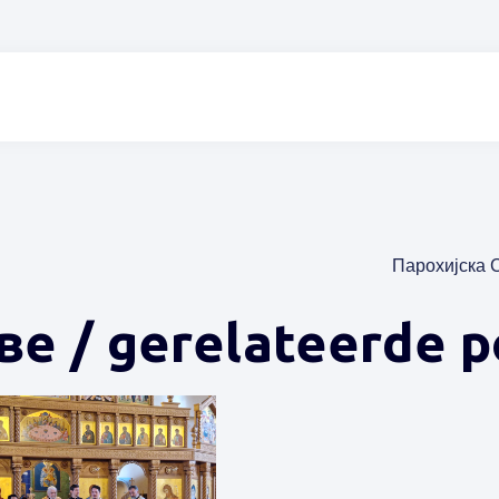
Парохијска 
е / gerelateerde p