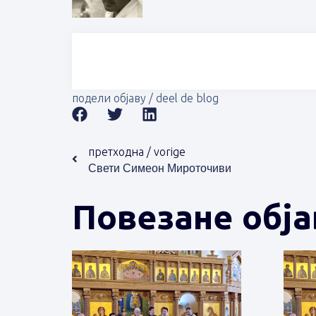
подели објаву / deel de blog
претходна / vorige
Свети Симеон Мироточиви
Повезане објав