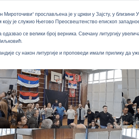
н Мироточиви“ прослављена је у цркви у Зајсту, у близини
м коју је служио Његово Преосвештенство епископ западноев
 одазвао се велики број верника. Свечану литургију увелича
Миљковић.
андије су након литургије и проповеди имали прилику да 