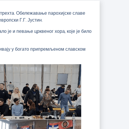
 Утрехта. Обележавање парохијске славе
ропски Г.Г. Јустин.
ло је и певање црквеног хора, које је било
уживају у богато припремљеном славском