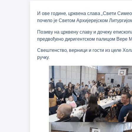
И ове године, црквена слава „Свети Симео
почело је Светом Архијерејском Литургијо
Позиву на црквену славу и дочеку епископа
предвођено диригентском палицом Вере 
Свештенство, верници и гости из целе Хол
ручку.