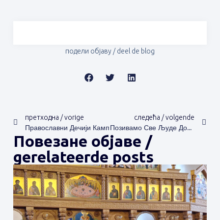
подели објаву / deel de blog
претходна / vorige
следећа / volgende
Православни Дечији Камп
Позивамо Све Људе Добре Воље Да Нам Помогну Донацијом
Повезане објаве /
gerelateerde posts