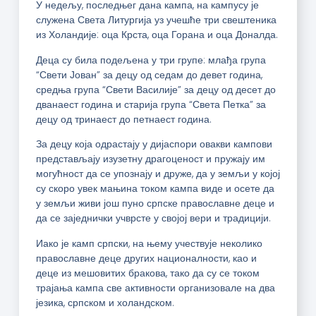
У недељу, последњег дана кампа, на кампусу је
служена Света Литургија уз учешће три свештеника
из Холандије: оца Крста, оца Горана и оца Доналда.
Деца су била подељена у три групе: млађа група
“Свети Јован” за децу од седам до девет година,
средња група “Свети Василије” за децу од десет до
дванаест година и старија група “Света Петка” за
децу од тринаест до петнаест година.
За децу која одрастају у дијаспори овакви кампови
представљају изузетну драгоценост и пружају им
могућност да се упознају и друже, да у земљи у којој
су скоро увек мањина током кампа виде и осете да
у земљи живи још пуно српске православне деце и
да се заједнички учврсте у својој вери и традицији.
Иако је камп српски, на њему учествује неколико
православне деце других националности, као и
деце из мешовитих бракова, тако да су се током
трајања кампа све активности организовале на два
језика, српском и холандском.