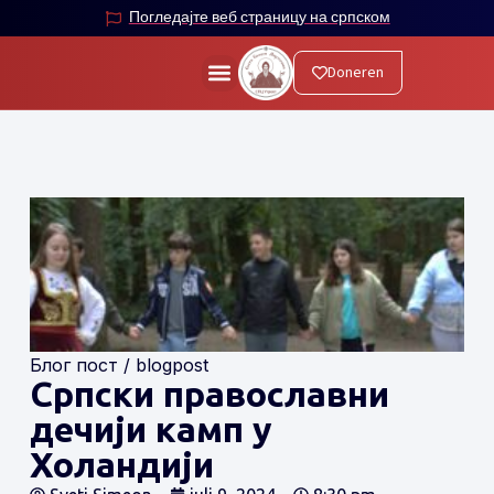
Погледајте веб страницу на српском
Doneren
Блог пост / blogpost
Српски православни
дечији камп у
Холандији