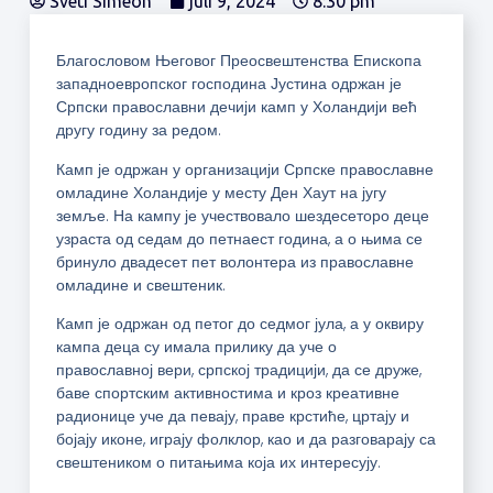
Sveti Simeon
juli 9, 2024
8:30 pm
Благословом Његовог Преосвештенства Епископа
западноевропског господина Јустина одржан је
Српски православни дечији камп у Холандији већ
другу годину за редом.
Камп је одржан у организацији Српске православне
омладине Холандије у месту Ден Хаут на југу
земље. На кампу је учествовало шездесеторо деце
узраста од седам до петнаест година, а о њима се
бринуло двадесет пет волонтера из православне
омладине и свештеник.
Камп је одржан од петог до седмог јула, а у оквиру
кампа деца су имала прилику да уче о
православној вери, српској традицији, да се друже,
баве спортским активностима и кроз креативне
радионице уче да певају, праве крстиће, цртају и
бојају иконе, играју фолклор, као и да разговарају са
свештеником о питањима која их интересују.