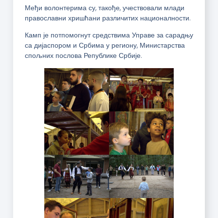
Међи волонтерима су, такође, учествовали млади
православни хришћани различитих националности.
Камп је потпомогнут средствима Управе за сарадњу
са дијаспором и Србима у региону, Министарства
спољних послова Републике Србије.