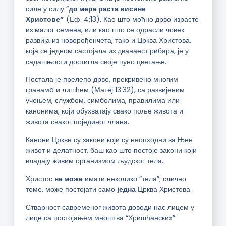
силе у силу “
до мере раста висине
Христове”
(Еф. 4:13). Као што моћно дрво израсте
из малог семена, или као што се одрасли човек
развија из новорођенчета, тако и Црква Христова,
која се једном састојала из дванаест рибара, је у
садашњости достигла своје пуно цветање.
Постала је прелепо дрво, прекривено многим
гранамa и лишћем (Матеј 13:32), са развијеним
учењем, службом, симболима, правилима или
канонима, који обухватају свако поље живота и
живота сваког појединог члана.
Канони Цркве су закони који су неопходни за Њен
живот и делатност, баш као што постоје закони који
владају живим организмом људског тела.
Христос
не може
имати неколико “тела”; слично
томе, може постојати само
једна
Црква Христова.
Стварност савременог живота доводи нас лицем у
лице са постојањем мноштва “Хришћанских”