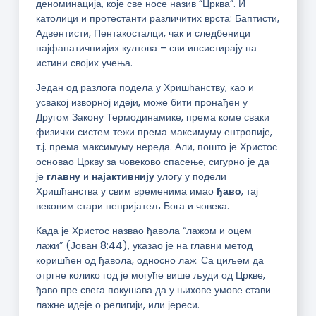
деноминација, које све носе назив “Црква”. И
католици и протестанти различитих врста: Баптисти,
Адвентисти, Пентакосталци, чак и следбеници
најфанатичниијих култова – сви инсистирају на
истини својих учења.
Један од разлога подела у Хришћанству, као и
усвакој изворној идеји, може бити пронађен у
Другом Закону Термодинамике, према коме сваки
физички систем тежи према максимуму ентропије,
т.ј. према максимуму нереда. Али, пошто је Христос
основао Цркву за човеково спасење, сигурно је да
је
главну
и
најактивнију
улогу у подели
Хришћанства у свим временима имао
ђаво
, тај
вековим стари непријатељ Бога и човека.
Када је Христос назвао ђавола “лажом и оцем
лажи” (Јован 8:44), указао је на главни метод
коришћен од ђавола, односно лаж. Са циљем да
отргне колико год је могуће више људи од Цркве,
ђаво пре свега покушава да у њихове умове стави
лажне идеје о религији, или јереси.