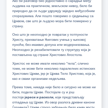
Ако би разговор био једноставно о сарадњи међу
људима на практичном, земљском нивоу, било би
природно да се људи удружују заједно међусобним
споразумима. Али пошто говоримо о сједињењу са
Црквом, све што је људско мора бити померено у
страну.
Оно што је неопходно је повратак у потпуности
Христу, прихватање Његових учења у њиховој
пуноћи, без икаквих допуна или модернизовања.
Неопходно је рехабилитовати ту структуру која је
постављена од стране Христових Апостола.
Христос не може имати неколико “тела”; слично
томе, не може бити неколико паралелних истинских
Христових Цркви, јер је Црква Тело Христово, која је,
као и сваки организам недељива.
Према томе, никада није било и сигурно не може ни
бити, подела Цркве. Постојале су и још
постоје
јереси и расколи
, који представљају
отпадања од Цркве. Из овор разлога древни канони
(правила) Цркве строго забрањују било какву врсту