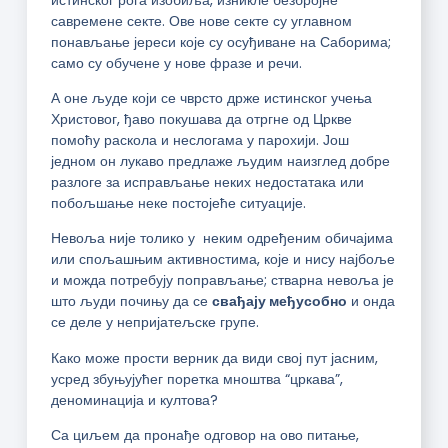
савремене секте. Ове нове секте су углавном
понављање јереси које су осуђиване на Саборима;
само су обучене у нове фразе и речи.
А оне људе који се чврсто држе истинског учења
Христовог, ђаво покушава да отргне од Цркве
помоћу раскола и неслогама у парохији. Још
једном он лукаво предлаже људим наизглед добре
разлоге за исправљање неких недостатака или
побољшање неке постојеће ситуације.
Невоља није толико у неким одређеним обичајима
или спољашњим активностима, које и нису најбоље
и можда потребују поправљање; стварна невоља је
што људи почињу да се
свађају међусобно
и онда
се деле у непријатељске групе.
Како може прости верник да види свој пут јасним,
усред збуњујућег поретка мноштва “цркава”,
деноминација и култова?
Са циљем да пронађе одговор на ово питање,