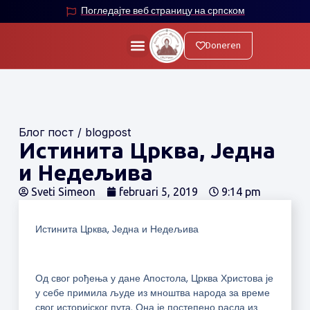
Погледајте веб страницу на српском
Doneren
Блог пост / blogpost
Истинита Црква, Једна
и Недељива
Sveti Simeon
februari 5, 2019
9:14 pm
Истинита Црква, Једна и Недељива
Од свог рођења у дане Апостола, Црква Христова је
у себе примила људе из мноштва народа за време
свог историјског пута. Она је постепено расла из