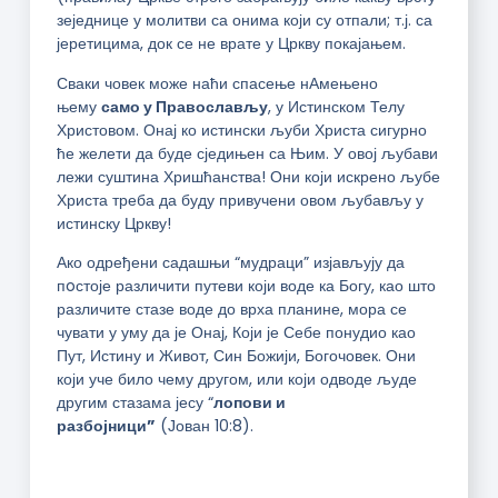
зеједнице у молитви са онима који су отпали; т.ј. са
јеретицима, док се не врате у Цркву покајањем.
Сваки човек може наћи спасење нАмењено
њему
само у Православљу
, у Истинском Телу
Христовом. Онај ко истински љуби Христа сигурно
ће желети да буде сједињен са Њим. У овој љубави
лежи суштина Хришћанства! Они који искрено љубе
Христа треба да буду привучени овом љубављу у
истинску Цркву!
Ако одређени садашњи “мудраци” изјављују да
пoстоје различити путеви који воде ка Богу, као што
различите стазе воде до врха планине, мора се
чувати у уму да је Онај, Који је Себе понудио као
Пут, Истину и Живот, Син Божији, Богочовек. Они
који уче било чему другом, или који одводе људе
другим стазама јесу “
лопови и
разбојници”
(Јован 10:8).