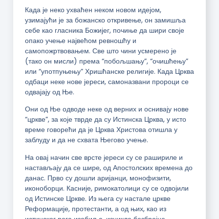
Када је неко ухваћен неком новом идејом,
узимајући је за божанско откривење, он замишља
себе као гласника Божијег, почиње да шири своје
опако учење највећом ревношћу и
самопожртвовањем. Све што чини усмерено је
(тако он мисли) према “побољшању”, “очишћењу”
или “употпуњењу” Хришћанске религије. Када Црква
одбаци неке нове јереси, самоназвани пророци се
одвајају од Ње.
Они од Ње одводе неке од верних и оснивају нове
“цркве”, за које тврде да су Истинска Црква, у исто
време говорећи да је Црква Христова отишла у
заблуду и да не схвата Његово учење.
На овај начин све врсте јереси су се рашириле и
настављају да се шире, од Апостолских времена до
данас. Прво су дошли аријанци, монофизити,
иконоборци. Касније, римокатолици су се одвојили
од Истинске Цркве. Из њега су настале цркве
Реформације, протестанти, а од њих, као из
истинског рога изобиља, изникле безбројне