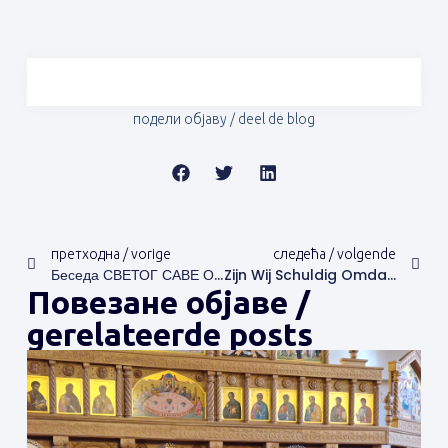
подели објаву / deel de blog
претходна / vorige
следећа / volgende
Беседа СВЕТОГ САВЕ О Правој Вери
Zijn Wij Schuldig Omdat De Eerste Mensen Een Zonde Hebben Begaan?
Повезане објаве /
gerelateerde posts