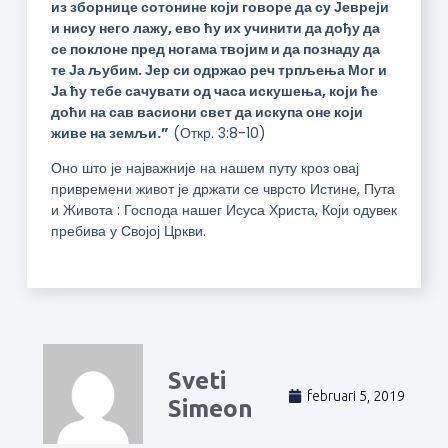
из зборнице сотонине који говоре да су Јевреји
и нису него лажу, ево ћу их учинити да дођу да
се поклоне пред ногама твојим и да познаду да
те Ја љубим. Јер си одржао реч трпљења Мог и
Ја ћу тебе сачувати од часа искушења, који ће
доћи на сав васиони свет да искупа оне који
живе на земљи.”
(Откр. 3:8-10)
Оно што је најважније на нашем путу кроз овај
привремени живот је држати се чврсто Истине, Пута
и Живота : Господа нашег Исуса Христа, Који одувек
пребива у Својој Цркви.
Sveti
februari 5, 2019
Simeon