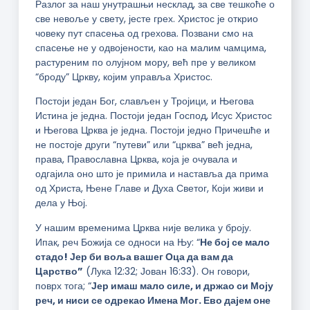
Разлог за наш унутрашњи несклад, за све тешкоће о
све невоље у свету, јесте грех. Христос је открио
човеку пут спасења од грехова. Позвани смо на
спасење не у одвојености, као на малим чамцима,
растуреним по олујном мору, већ пре у великом
“броду” Цркву, којим управља Христос.
Постоји један Бог, слављен у Тројици, и Његова
Истина је једна. Постоји један Господ, Исус Христос
и Његова Црква је једна. Постоји једно Причешће и
не постоје други “путеви” или “црква” већ једна,
права, Православна Црква, која је очувала и
одгајила оно што је примила и наставља да прима
од Христа, Њене Главе и Духа Светог, Који живи и
дела у Њој.
У нашим временима Црква није велика у броју.
Ипак, реч Божија се односи на Њу: “
Не бој се мало
стадо! Јер би воља вашег Оца да вам да
Царство”
(Лука 12:32; Јован 16:33). Он говори,
поврх тога; “
Јер имаш мало силе, и држао си Моју
реч, и ниси се одрекао Имена Мог. Ево дајем оне