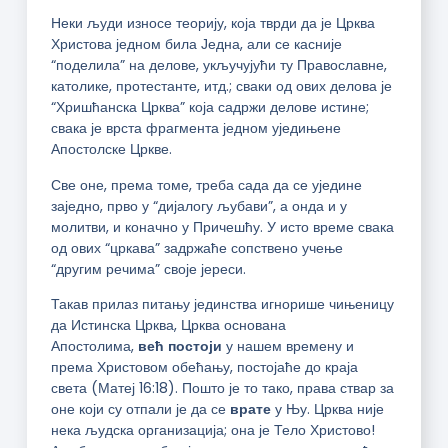
Неки људи износе теорију, која тврди да је Црква
Христова једном била Једна, али се касније
“поделила” на делове, укључујући ту Православне,
католике, протестанте, итд.; сваки од ових делова је
“Хришћанска Црква” која садржи делове истине;
свака је врста фрагмента једном уједињене
Апостолске Цркве.
Све оне, према томе, треба сада да се уједине
заједно, прво у “дијалогу љубави”, а онда и у
молитви, и коначно у Причешћу. У исто време свака
од ових “цркава” задржаће сопствено учење
“другим речима” своје јереси.
Такав прилаз питању јединства игнорише чињеницу
да Истинска Црква, Црква основана
Апостолима,
већ
постоји
у нашем времену и
према Христовом обећању, постојаће до краја
света (Матеј 16:18). Пошто је то тако, права ствар за
оне који су отпали је да се
врате
у Њу. Црква није
нека људска организација; она је Тело Христово!