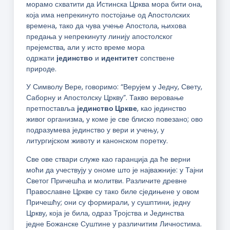
морамо схватити да Истинска Црква мора бити она,
која има непрекинуто постојање од Апостолских
времена, тако да чува учење Апостола, њихова
предања у непрекинуту линију апостолског
прејемства, али у исто време мора
одржати
јединство
и
идентитет
сопствене
природе.
У Символу Вере, говоримо: “Верујем у Једну, Свету,
Саборну и Апостолску Цркву”. Такво веровање
претпоставља
јединство Цркве
, као јединство
живог организма, у коме је све блиско повезано; ово
подразумева јединство у вери и учењу, у
литургијском животу и канонском поретку.
Све ове ствари служе као гаранција да ће верни
моћи да учествују у ономе што је најважније: у Тајни
Светог Причешћа и молитви. Различите древне
Православне Цркве су тако биле сједињене у овом
Причешћу; они су формирали, у сушптини, једну
Цркву, која је била, одраз Тројства и Јединства
једне Божанске Суштине у различитим Личностима.